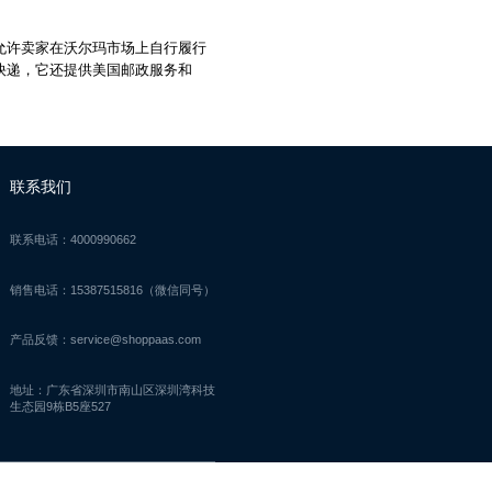
mart允许卖家在沃尔玛市场上自行履行
快递，它还提供美国邮政服务和
联系我们
联系电话：4000990662
销售电话：15387515816（微信同号）
产品反馈：service@shoppaas.com
地址：广东省深圳市南山区深圳湾科技
生态园9栋B5座527