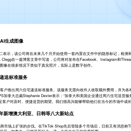
AI生成图像
高政策主管周二表示，该公司将在未来几个月开始使用一套内置在文件中的隐形标记，检
 Clegg在一篇博客文章中写道，公司将对发布在Facebook、Instagram和T
图像在很多情况下类似于真实照片，实际上是数字创作。
宅递送标准服务
的客户推出周六住宅递送标准服务。该服务无需向收件人收取额外费用，并为各
加拿大总裁Stephanie Dexter表示：“加拿大和美国企业通过周六住宅送
业满足客户对及时、便捷送货的期望。我们很高兴能够帮助他们在当今的市场中成长
将于今年新增澳大利亚、日韩等八大新站点
TikTok Shop
T
电商市场上扩张的步伐。在
先后登陆多个市场后，日前又有消息称