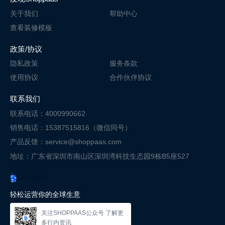
关于我们
帮助中心
查看装修模板
政策/协议
隐私政策
服务条款
使用协议
合作伙伴协议
联系我们
联系电话：4000990662
销售电话：15387515816（微信同号）
产品反馈：service@shoppaas.com
地址：广东省深圳市南山区深圳湾科技
生态园9栋B5座527
轻松运营你的全球生意
关注SHOPPAAS公众号 了解更
多行内资讯