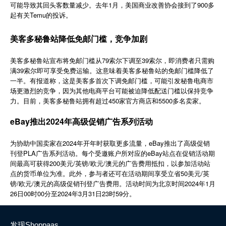
可能导致其回头客数量减少。去年1月，美国商业改善协会接到了900多
简体中文
起有关Temu的投诉。
美客多秘鲁站降低免邮门槛，竞争加剧
登录
免费使用
美客多秘鲁站宣布将免邮门槛从79索尔下调至39索尔，即消费者只需购
满39索尔即可享受免费运输。这意味着美客多秘鲁站的免邮门槛降低了
一半。有报道称，这是美客多首次下调免邮门槛，可能引发秘鲁电商市
场更激烈的竞争，因为其他电商平台可能被迫降低配送门槛以保持竞争
力。目前，美客多秘鲁站拥有超过450家官方商店和5500多名卖家。
eBay推出2024年高级促销广告系列活动
2024
eBay
为协助中国卖家在
年开年时获取更多流量，
推出了高级促销
PLA
eBay
刊登
广告系列活动。每个受邀账户所对应的
站点在促销活动期
200
/
/
/
间最高可获得
美元
英镑
欧元
澳元的广告费用抵扣，以参加活动站
50
/
点的货币单位为准。此外，参与者还可在活动期间享受立省
美元
英
/
/
2024
1
镑
欧元
澳元的高级促销刊登广告费用。活动时间为北京时间
年
月
26
00
00
2024
3
31
23
59
日
时
分至
年
月
日
时
分。
发现Shoppaas