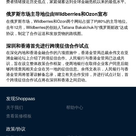
费者情绪接近历史低点，家庭储蓄达到全球金融危机以来的最低水平。
简体中文
俄罗斯市场主导地位由Wildberries和Ozon宣布
在俄罗斯市场，Wildberries和Ozon两个网站占据了约80%的主导地位。
登录
免费使用
去年12月，Wildberries的创始人Tatiana Bakalchuk与“俄罗斯邮政”达成
协议，制定了合作运送和发放货物的路线图。
深圳和香港首先进行跨境征信合作试点
在深化内地和香港金融合作的六项措施中，香港金管局总裁余伟文在亚
洲金融论坛上介绍了跨境征信合作。人民银行与香港金管局已达成共
识，旨在设立整体政策合作框架，使两地银行在取得企业客户同意后能
够跨境查阅相关企业在另一地的征信信息。余伟文表示，人民银行与香
港金管局将签署谅解备忘录，建立有关合作安排，并进行试点计划，首
个跨境征信合作试点将在深圳和香港之间启动。
发现Shoppaas
关于我们
帮助中心
查看装修模板
政策/协议