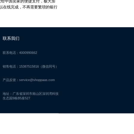
款给中国卖家的便捷支付，极大加
以在线完成，不再需要繁琐的银行
联系我们
联系电话：4000990662
销售电话：15387515816（微信同号）
产品反馈：service@shoppaas.com
地址：广东省深圳市南山区深圳湾科技
生态园9栋B5座527