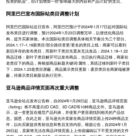
投资的机会”，但计划增加一些“影响最大的内容和产品计划”的支出。
简体中文
阿里巴巴宣布国际站类目调整计划
登录
免费使用
阿里巴巴国际站近日宣布，阿里巴巴预计于2024年1月17日起对国际站
发布类目进行调整，预计2024年1月23日调整完毕，以便优化商品结
构，提升买家体验。本次国际站类目调整具体相关节奏分为三个部分。
2024.1.17–1.18新类目/部分路径变更/更名的类目上线：商家可以看到
新旧并存的发布类目，而新叶子类目先置灰无法发品；2024.1.18–1.22
商品迁移：新叶子类目解开可以发布商品，当日执行商品迁移，商家在
老类目下的商品，将根据商品标题关键词/属性，系统迁移到新叶子类目
下；2024.1.23老类目屏蔽，商品展示类目更新：废弃类目在商家端被屏
蔽，待展示类目刷新后执行完毕。
亚马逊商品详情页面再次重大调整
2024
1
29
亚马逊全站点发布公告称，自
年
月
日起，亚马逊商品详情页面
listing
2D CAD
3D CAD
10
（
）将不再显示
、
等
种商品文件。亚马逊表
示，这一变更旨在规范产品列表，并使客户更容易找到相关的产品信
24
息。据悉，在此之前，亚马逊允许卖家在商品详情页面上传
种商品文
2024
1
件，以向买家提供售前信息和售后支持内容。根据公告，自
年
月
29
日起，卖家将无法在商品详情页面上上传或编辑以下不受支持的文件