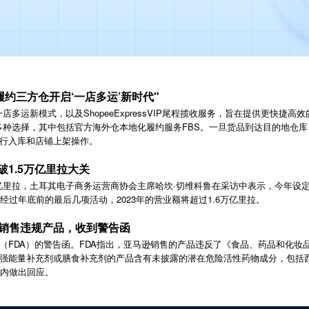
履约三方仓开启‘一店多运’新时代"
一店多运新模式，以及ShopeeExpressVIP尾程揽收服务，旨在提供更快捷
供多种选择，其中包括官方海外仓本地化履约服务FBS。一旦货品到达目的地仓库，
行入库和店铺上架操作。
1.5万亿里拉大关
亿里拉，土耳其电子商务运营商协会主席哈坎·切维科鲁在采访中表示，今年设定
经过年底前的最后几项活动，2023年的营业额将超过1.6万亿里拉。
嫌销售违规产品，收到警告函
FDA
FDA
（
）的警告函。
指出，亚马逊销售的产品违反了《食品、药品和化妆
强能量补充剂或膳食补充剂的产品含有未披露的潜在危险活性药物成分，包括
内做出回应。