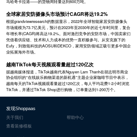
马哈奇卡拉港——的货物周转量达到600万吨。
简体中文
全球家居安防摄像头市场预计CAGR将达19.2%
根据grandviewresearch的数据显示，2022年全球智能家居安防摄像头
登录
免费使用
市场规模为73.7亿美元，预计在2023年至2030年的近七年时间里，复合
年增长率(CAGR)将高达19.2%。面对激烈竞争的安防市场，中国卖家们
凭借着供应链、技术和人力成本的优势一直积极参与。从安克旗下的
Eufy，到致瓴科技的AOSU和DEKCO，家用安防领域正吸引更多中国企
业拓展海外市场。
越南TikTok每天视频观看量超过120亿次
TikTok
Nguyen Lam Thanh
据越南媒体报道，
越南代表
在胡志明市商业
协会组织的“在线娱乐购物渠道的新机遇”主题企业家咖啡节目中表示，
TikTok
120
1-2
越南每天的
视频观看量超过
亿次，每人平均花费
小时浏览
TikTok
TikTok Shop
1-200
，并通过
进行购物，订单量达到
万个。
发现Shoppaas
关于我们
帮助中心
查看装修模板