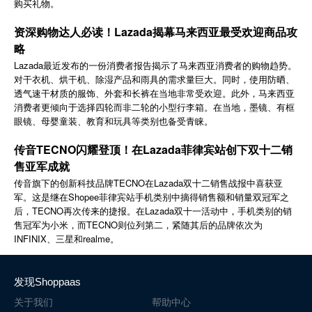
购买礼物。
简体中文
资深购物达人必读！Lazada揭幕马来西亚最受欢迎商品攻
略
登录
免费使用
Lazada最近发布的一份消费者报告揭示了马来西亚消费者的购物趋势。
对干衣机、烘干机、除湿产品和雨具的需求量巨大。同时，使用防晒、
透气速干材质的服饰、外套和长裤在当地非常受欢迎。此外，马来西亚
消费者更倾向于选择四轮而非二轮的小型行李箱。在当地，墨镜、有框
眼镜、母婴童装、教育和玩具等类别也备受青睐。
传音TECNO闪耀登顶！在Lazada菲律宾站创下双十二销
售亚军成就
TECNO
Lazada
传音旗下的创新科技品牌
在
双十二销售战报中喜获亚
Shopee
军。这是继在
菲律宾站手机类别中摘得销售额和销量双冠军之
TECNO
Lazada
后，
再次传来的捷报。在
双十一活动中，手机类别的销
TECNO
售冠军为小米，而
则位列第二，紧随其后的品牌依次为
INFINIX
realme
、三星和
。
发现Shoppaas
关于我们
帮助中心