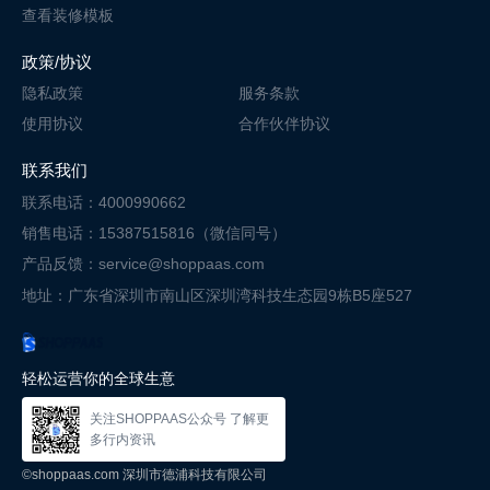
查看装修模板
政策/协议
隐私政策
服务条款
使用协议
合作伙伴协议
联系我们
联系电话：4000990662
销售电话：15387515816（微信同号）
产品反馈：service@shoppaas.com
地址：广东省深圳市南山区深圳湾科技
生态园9栋B5座527
轻松运营你的全球生意
关注SHOPPAAS公众号 了解更
多行内资讯
©shoppaas.com 深圳市德浦科技有限公司