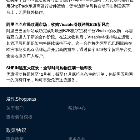
用ShipTrack承运商进行货件运输，货件追踪单号将自动同步到卖家平
简体中文
台上，无需额外操作。
阿里巴巴布局欧洲市场：收购Visable引领跨境B2B新风向
登录
免费使用
阿里巴巴国际站成功完成对欧洲B2B数字贸易平台Visable的收购，标志
着双方进入了新的合作阶段。在这次收购后，Visable将保持独立运营，
其管理层和组织架构将继续保持不变。这一合作将为阿里巴巴国际站在
欧洲市场实现双品牌运营开启新的篇章，通过多个B2B数字贸易平台更
全面地服务广大客户。
SHEIN黑五大狂欢：全球时尚购物狂潮一触即发
12
11
优惠活动将延续至
月初，截至
月底符合条件的订单，包括黑五和网
一的所有订单，均可享受免费送货服务。
发现Shoppaas
关于我们
帮助中心
查看装修模板
政策/协议
隐私政策
服务条款