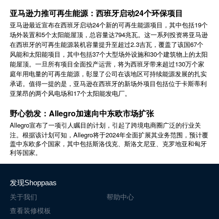
简体中文
亚马逊力推可再生能源：西班牙启动24个环保项目
亚马逊最近宣布在西班牙启动24个新的可再生能源项目，其中包括19个
场外装置和5个太阳能屋顶，总容量达794兆瓦。这一系列投资将亚马逊
登录
免费使用
在西班牙的可再生能源装机容量提升至超过2.3吉瓦，覆盖了该国67个
风能和太阳能项目，其中包括37个大型场外设施和30个建筑物上的太阳
能屋顶。一旦所有项目全面投产运营，将为西班牙带来超过130万个家
庭年用电量的可再生能源，彰显了公司在该地区可持续能源发展的扎实
承诺。值得一提的是，亚马逊在西班牙的新场外项目包括位于卡斯蒂利
亚莱昂的两个风电场和17个太阳能发电厂。
野心勃发：Allegro加速向中东欧市场扩张
Allegro
宣布了一项引人瞩目的计划，引起了跨境电商圈广泛的行业关
Allegro
2024
注。根据该计划可知，
将于
年全面扩展其业务范围，预计覆
盖中东欧多个国家，其中包括斯洛伐克、斯洛文尼亚、克罗地亚和匈牙
利等国家。
发现Shoppaas
关于我们
帮助中心
查看装修模板