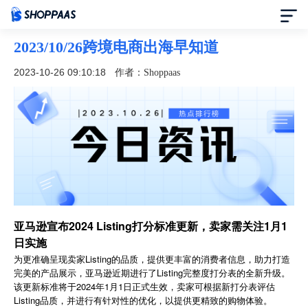
2023/10/26跨境电商出海早知道
首页
2023-10-26 09:10:18
作者：Shoppaas
定价
模板中心
资讯中心
合作伙伴
亚马逊宣布2024 Listing打分标准更新，卖家需关注1月1
日实施
帮助中心
Listing
为更准确呈现卖家
的品质，提供更丰富的消费者信息，助力打造
Listing
完美的产品展示，亚马逊近期进行了
完整度打分表的全新升级。
了解我们
2024
1
1
该更新标准将于
年
月
日正式生效，卖家可根据新打分表评估
Listing
品质，并进行有针对性的优化，以提供更精致的购物体验。