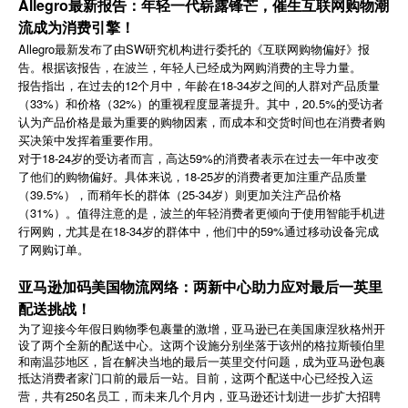
Allegro最新报告：年轻一代崭露锋芒，催生互联网购物潮
简体中文
流成为消费引擎！
Allegro最新发布了由SW研究机构进行委托的《互联网购物偏好》报
告。根据该报告，在波兰，年轻人已经成为网购消费的主导力量。
登录
免费使用
报告指出，在过去的12个月中，年龄在18-34岁之间的人群对产品质量
（33%）和价格（32%）的重视程度显著提升。其中，20.5%的受访者
认为产品价格是最为重要的购物因素，而成本和交货时间也在消费者购
买决策中发挥着重要作用。
对于18-24岁的受访者而言，高达59%的消费者表示在过去一年中改变
了他们的购物偏好。具体来说，18-25岁的消费者更加注重产品质量
（39.5%），而稍年长的群体（25-34岁）则更加关注产品价格
（31%）。值得注意的是，波兰的年轻消费者更倾向于使用智能手机进
行网购，尤其是在18-34岁的群体中，他们中的59%通过移动设备完成
了网购订单。
亚马逊加码美国物流网络：两新中心助力应对最后一英里
配送挑战！
为了迎接今年假日购物季包裹量的激增，亚马逊已在美国康涅狄格州开
设了两个全新的配送中心。这两个设施分别坐落于该州的格拉斯顿伯里
和南温莎地区，旨在解决当地的最后一英里交付问题，成为亚马逊包裹
抵达消费者家门口前的最后一站。目前，这两个配送中心已经投入运
250
营，共有
名员工，而未来几个月内，亚马逊还计划进一步扩大招聘