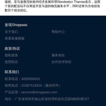
Glendowlyn Thames
规模。亚马逊康涅狄格州经济发展经理
表示，这两
个新的配送站不仅将提升亚马逊的物流服务水平，同时还将为当地创造
数百个就业岗位。
发现Shoppaas
关于我们
帮助中心
查看装修模板
政策/协议
隐私政策
服务条款
使用协议
合作伙伴协议
联系我们
联系电话：4000990662
销售电话：15387515816（微信同号）
产品反馈：service@shoppaas.com
地址：广东省深圳市南山区深圳湾科技
生态园9栋B5座527