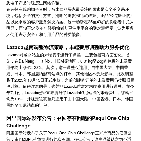
及电子产品时经历过网络诈骗。
简体中文
在选择在线购物平台时，马来西亚买家最关注的因素是安全的交易环
境，包括安全的支付方式、清晰的退货和退款政策、正品/经过验证的产
品以及卓越的客户服务解决方案。这一趋势在35至49岁的购物者中尤为
登录
免费使用
明显，而18至34岁的年轻购物者则更注重平台的受欢迎程度（认为更多
人使用表示安全）和可用产品的种类繁多。
Lazada越南调整物流策略，末端费用调整助力服务优化
Lazada对越南站点的末端费率进行了调整，主要包括两方面变化。首
先，在Da Nang、Ha Noi、HCM等地区，0.01kg至2kg的包裹的末端费
用平均上涨4%-22%。其次，这一调整仅适用于由中国大陆、中国香
港、日本、韩国履约越南站点的订单，其他地区不受此影响。此次调整
将于2023年10月13日正式生效，之前创建的订单的末端费用仍按照旧费
率计算。值得注意的是，这并非Lazada首次对末端费用进行调整。在今
年7月份，Lazada已经宣布提升了Lazada印尼站点的末端费用，涨幅平
均为10%，并规定该调整只适用于由中国大陆、中国香港、日本、韩国
履约至印尼站点的订单。
阿里国际站发布公告：召回存在问题的Paqui One Chip
Challenge
Paqui One Chip Challenge
阿里国际站发布了关于
玉米片商品的召回公
Paqui
告，由
机构负责进行此次召回。根据公告，该商品被认定为不适