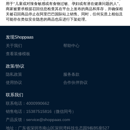
用于“儿童或对辣食敏感或有食物过敏、孕妇或有潜在健康问题的人”。
商家被要求根据召回信息检查其在平台上发布的商品和库存，并确保相
关被召回商品停止在阿里巴巴国际站上销售。同时，任何实质上相似且
可能存在类似安全隐患的商品也应进行下架处理。
发现Shoppaas
关于我们
帮助中心
查看装修模板
政策/协议
隐私政策
服务条款
使用协议
合作伙伴协议
联系我们
联系电话：4000990662
销售电话：15387515816（微信同号）
产品反馈：service@shoppaas.com
地址：广东省深圳市南山区深圳湾科技
生态园9栋B5座527