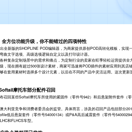
更新：全方位功能升级，你不能错过的四项特性
推出全新版的SHOPLINE POD编辑器，为商家提供原创POD高转化模板，
弯曲文字选项、高级选项逻辑自定义以及打印设计器。
各种复杂定制场景中的需求和痛点，为定制行业的卖家在旺季轻松运营提供全
级，现在拥有超过500张设计素材，商家可迅速将POD插件的素材应用到其店
够在套用素材时选择多个设计元素，以后在不同的产品中灵活运用。这次更新
ftail摩托车部分配件召回
某些Softail摩托车所使用的紧固件（零件号942）和后悬架附件套件（零件号54
利亚竞争和消费者委员会的监管。具体而言，涉及的召回产品包括部分2018–202
rofile低后悬架套件（零件号54000134）或P&A高后减震套件（零件号5400
FLHC和FLHCS车型。