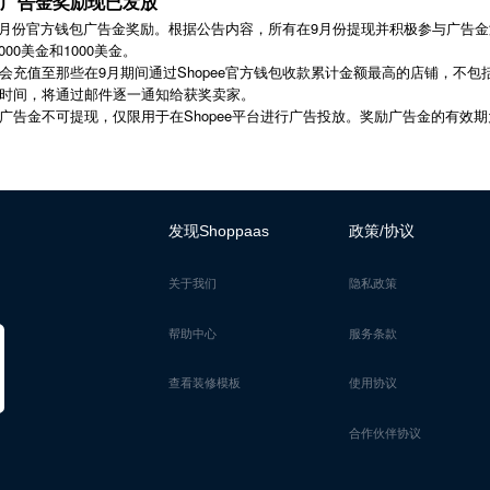
9月广告金奖励现已发放
发放9月份官方钱包广告金奖励。根据公告内容，所有在9月份提现并积极参与广告
000美金和1000美金。
充值至那些在9月期间通过Shopee官方钱包收款累计金额最高的店铺，不包
时间，将通过邮件逐一通知给获奖卖家。
Shopee
广告金不可提现，仅限用于在
平台进行广告投放。奖励广告金的有效期
发现Shoppaas
政策/协议
关于我们
隐私政策
帮助中心
服务条款
查看装修模板
使用协议
合作伙伴协议