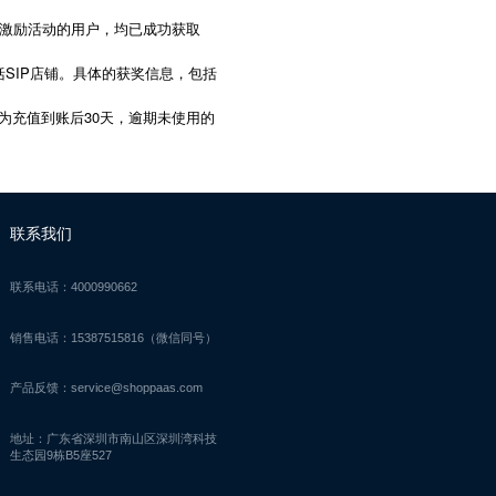
金激励活动的用户，均已成功获取
括SIP店铺。具体的获奖信息，包括
30
为充值到账后
天，逾期未使用的
联系我们
联系电话：4000990662
销售电话：15387515816（微信同号）
产品反馈：service@shoppaas.com
地址：广东省深圳市南山区深圳湾科技
生态园9栋B5座527