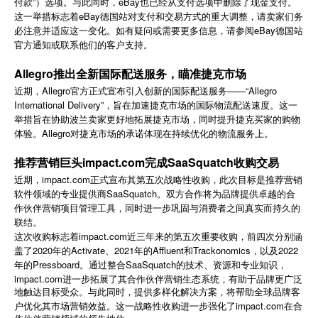
付款”）选项。与此同时，eBay也已经从支付选项中删除了现金支付。
简体中文
这一举措标志着eBay德国站对支付和交易方式的重大调整，请卖家们务
必注意并适应这一变化。如有疑问或需要更多信息，请参阅eBay德国站
官方通知或联系他们的客户支持。
登录
免费使用
Allegro推出全新国际配送服务，瞄准捷克市场
近期，Allegro官方正式宣布引入创新的国际配送服务——“Allegro
International Delivery”，旨在加速捷克市场的国际物流配送速度。这一
举措旨在协助波兰卖家更好地拓展捷克市场，同时提升捷克买家的购物
体验。Allegro对捷克市场的承诺体现在持续优化的物流服务上。
推荐营销巨头impact.com完成SaaSquatch收购交易
近期，impact.com正式宣布其第五次战略性收购，此次目标是推荐营销
软件领域的专业提供商SaaSquatch。双方合作将为品牌提供卓越的合
作伙伴营销项目管理工具，同时进一步巩固与消费者之间真实而持久的
联结。
impact.com
这次收购标志着
近三年来的第五次重要收购，前四次分别涵
2020
Activate
2021
Affluent
Trackonomics
2022
盖了
年的
、
年的
和
，以及
Pressboard
SaaSquatch
年的
。通过整合
的技术、资源和专业知识，
impact.com
进一步拓展了其合作伙伴营销生态系统，有助于品牌更广泛
地触达目标受众。与此同时，提供多样化解决方案，将帮助全球品牌客
impact.com
户优化其市场营销效益。这一战略性收购进一步强化了
在合