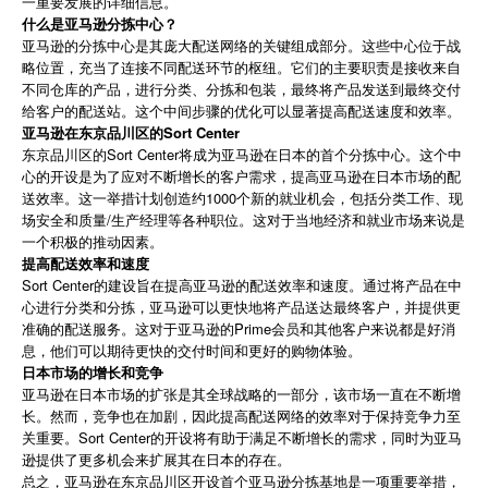
一重要发展的详细信息。
什么是亚马逊分拣中心？
亚马逊的分拣中心是其庞大配送网络的关键组成部分。这些中心位于战
略位置，充当了连接不同配送环节的枢纽。它们的主要职责是接收来自
不同仓库的产品，进行分类、分拣和包装，最终将产品发送到最终交付
给客户的配送站。这个中间步骤的优化可以显著提高配送速度和效率。
亚马逊在东京品川区的Sort Center
东京品川区的Sort Center将成为亚马逊在日本的首个分拣中心。这个中
心的开设是为了应对不断增长的客户需求，提高亚马逊在日本市场的配
送效率。这一举措计划创造约1000个新的就业机会，包括分类工作、现
场安全和质量/生产经理等各种职位。这对于当地经济和就业市场来说是
一个积极的推动因素。
提高配送效率和速度
Sort Center的建设旨在提高亚马逊的配送效率和速度。通过将产品在中
心进行分类和分拣，亚马逊可以更快地将产品送达最终客户，并提供更
准确的配送服务。这对于亚马逊的Prime会员和其他客户来说都是好消
息，他们可以期待更快的交付时间和更好的购物体验。
日本市场的增长和竞争
亚马逊在日本市场的扩张是其全球战略的一部分，该市场一直在不断增
长。然而，竞争也在加剧，因此提高配送网络的效率对于保持竞争力至
关重要。Sort Center的开设将有助于满足不断增长的需求，同时为亚马
逊提供了更多机会来扩展其在日本的存在。
总之，亚马逊在东京品川区开设首个亚马逊分拣基地是一项重要举措，