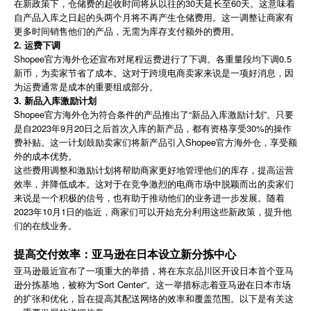
在新政策下，仓储费的起收时间将从以往的30天延长至60天。这意味着
简体中文
自产品入库之日起的头两个月将不再产生仓储费用。这一调整让商家有
更多时间销售他们的产品，无需为库存支付额外的费用。
2. 运费下调
登录
免费使用
Shopee官方海外仓还宣布对尾程运费进行了下调。各重量段均下调0.5
新币，为卖家节省了成本。这对于跨境电商卖家来说是一项好消息，因
为运费通常是成本的重要组成部分。
3. 新品入库激励计划
Shopee官方海外仓为符合条件的产品推出了“新品入库激励计划”。只要
是自2023年9月20日之后首次入库的新产品，都有资格享受30%的操作
费补贴。这一计划鼓励卖家们将新产品引入Shopee官方海外仓，享受额
外的成本优势。
这些费用调整和激励计划将帮助商家更好地管理他们的库存，提高运营
效率，并降低成本。这对于在竞争激烈的电商市场中脱颖而出的卖家们
来说是一个积极的信号，也有助于推动他们的业务进一步发展。随着
2023年10月1日的临近，商家们可以开始充分利用这些新政策，提升他
们的在线业务。
提高交付效率：亚马逊在日本设立新分拣中心
亚马逊最近宣布了一项重大的举措，将在东京品川区开设日本首个亚马
逊分拣基地，被称为“Sort Center”。这一举措标志着亚马逊在日本市场
的扩张和优化，旨在提高其配送网络的效率和覆盖范围。以下是有关这