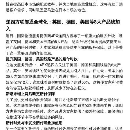
旨在提高日本市场的配送效率，并为当地创造就业机会。这将有助于满
足客户需求，同时巩固亚马逊在日本市场的地位。
递四方联邮通全球化：英国、德国、美国等8大产品线加
入
近日，国际物流服务提供商4PX递四方宣布了一项重大的服务升级，涵
盖了英国、德国和美国线路的8大产品。这次升级将显著提高英德美系
列产品的赔付时效，为卖家和消费者提供更可靠的服务保障。以下是关
于这一重要改进的详细信息。
提升英国、德国、美国线路产品的赔付时效
在这次服务升级中，4PX递四方关注了英国、德国和美国线路的8大产
品。其中，英国线路的优先服务表现尤为引人注目。在过去，出库后的
25天内如果货物未成功交付，可以进行赔付。然而，现在这一时效将缩
短至仅为12天，这意味着赔付时效提高了超过50%。这将使卖家和消费
者能够更快地获得赔付，从而减少了潜在的损失。
新增末端上网后断更赔付保障
为了提供更可靠的服务保障，递四方还新增了末端上网后断更赔付保
障。这意味着即使由于末端服务商的原因导致货物断更或未妥投，递四
方也将为卖家提供赔付。这个改进为卖家提供了额外的保障，确保他们
在物流环节中不会承担过多的风险。
赔付时效与未妥投赔付可叠加使用
另一个重要的改进是，新的赔付时效与未妥投赔付可以叠加使用。这意