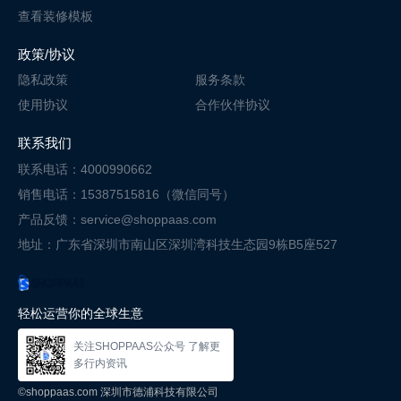
查看装修模板
政策/协议
隐私政策
服务条款
使用协议
合作伙伴协议
联系我们
联系电话：4000990662
销售电话：15387515816（微信同号）
产品反馈：service@shoppaas.com
地址：广东省深圳市南山区深圳湾科技
生态园9栋B5座527
轻松运营你的全球生意
关注SHOPPAAS公众号 了解更
多行内资讯
©shoppaas.com 深圳市德浦科技有限公司