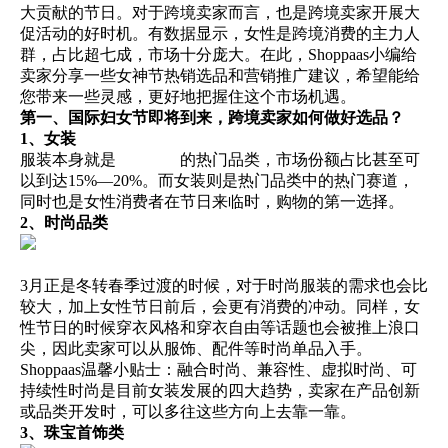
大贡献的节日。对于跨境卖家而言，也是跨境卖家开展大
简体中文
促活动的好时机。有数据显示，女性是跨境消费的主力人
群，占比超七成，市场十分庞大。在此，
Shoppaas
小编给
卖家分享一些女神节热销选品和营销推广建议，希望能给
登录
免费使用
您带来一些灵感，更好地把握住这个市场机遇。
第一、国际妇女节即将到来，跨境卖家如何做好选品？
1、女装
服装本身就是
跨境电商
的热门品类，市场份额占比甚至可
以到达15%—20%。而女装则是热门品类中的热门赛道，
同时也是女性消费者在节日来临时，购物的第一选择。
2、时尚品类
3月正是冬转春季过渡的时候，对于时尚服装的需求也会比
较大，加上女性节日前后，会更有消费的冲动。同样，女
性节日的时候穿衣风格和穿衣自由等话题也会被推上浪口
尖，因此卖家可以从服饰、配件等时尚单品入手。
Shoppaas
温馨小贴士：融合时尚、兼容性、虚拟时尚、可
持续性时尚是目前女装发展的四大趋势，卖家在产品创新
或品类开发时，可以多往这些方向上去靠一靠。
3、珠宝首饰类