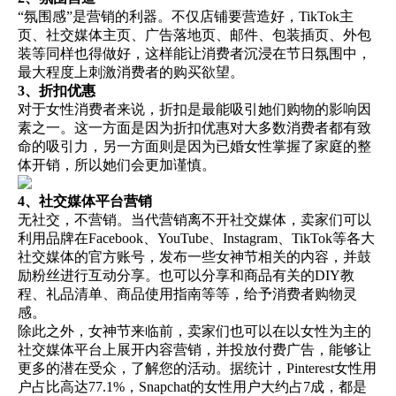
“氛围感”是营销的利器。不仅店铺要营造好，TikTok主
页、社交媒体主页、广告落地页、邮件、包装插页、外包
装等同样也得做好，这样能让消费者沉浸在节日氛围中，
最大程度上刺激消费者的购买欲望。
3、折扣优惠
对于女性消费者来说，折扣是最能吸引她们购物的影响因
素之一。这一方面是因为折扣优惠对大多数消费者都有致
命的吸引力，另一方面则是因为已婚女性掌握了家庭的整
体开销，所以她们会更加谨慎。
4、社交媒体平台营销
无社交，不营销。当代营销离不开社交媒体，卖家们可以
利用品牌在Facebook、YouTube、Instagram、TikTok等各大
社交媒体的官方账号，发布一些女神节相关的内容，并鼓
励粉丝进行互动分享。也可以分享和商品有关的DIY教
程、礼品清单、商品使用指南等等，给予消费者购物灵
感。
除此之外，女神节来临前，卖家们也可以在以女性为主的
社交媒体平台上展开内容营销，并投放付费广告，能够让
更多的潜在受众，了解您的活动。据统计，Pinterest女性用
户占比高达77.1%，Snapchat的女性用户大约占7成，都是