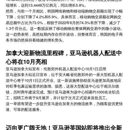
现增长，达到13.4449万亿韩元，同比增长5.8%。
简体中文
然而，与前一个月相比，韩国网络购物和移动端购物交易额出现了小幅
下降，分别下降了4.2%和5.9%。具体而言，移动购物交易额在网购交
易总额中占比为73.0%，相较于2022年6月的74.3%有所下降，减少了
登录
免费使用
1.3个百分点。这一数据反映了移动购物在整体网购交易中的微小波动。
这一趋势表明，虽然短期内存在些许波动，但整体而言，韩国的电子商
务市场仍然保持着稳健的增长势头。
加拿大迎新物流里程碑，亚马逊机器人配送中
心将在10月亮相
亚马逊加拿大站宣布：伦敦郊外机器人配送中心10月1日启用
亚马逊加拿大站近日宣布，位于安大略省伦敦郊外的一座大型机器人配
送中心将于10月1日正式开业。这一新设施将协助亚马逊更加高效地应
对旺季包裹运输需求的激增。据悉，这座大型配送中心位于南沃尔德
镇，历时两年建设完成。预计亚马逊将为该中心招募约1000名全职员
工，招聘工作将于9月展开，并计划于次月正式迎来首批员工。
这一举措有望进一步提升亚马逊在加拿大的物流效率，为顾客提供更快
速、可靠的配送服务。
迈向更广阔天地！亚马逊英国站即将推出全新