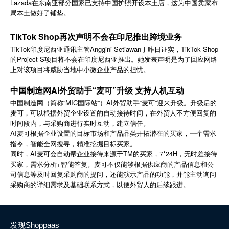
Lazada在东南亚部分国家已支持中国护照开设本土店，这为中国卖家布
简体中文
局本土做好了铺垫。
TikTok Shop再次声明不会在印尼推出跨境业务
登录
免费使用
TikTok印度尼西亚通讯主管Anggini Setiawan于昨日证实，TikTok Shop
的Project S项目将不会在印度尼西亚推出。她发表声明是为了回应网络
上对该项目将威胁当地中小微企业产品的担忧。
中国制造网AI外贸助手“麦可”升级 支持人机互动
中国制造网（简称“MIC国际站”）AI外贸助手“麦可”迎来升级。升级后的
麦可，可以根据外贸企业设置的自动接待时间，在外贸人不方便回复的
时间段内，与采购商进行实时互动，建立信任。
AI麦可根据企业设置的目标市场和产品品类开拓潜在的买家，一个需求
指令，智能全网搜寻，精准挖掘目标买家。
AI
TM
7*24H
同时，
麦可会自动帮企业接待来源于
的买家，
，无时差接待
+
买家，需求分析
智能答复。麦可不仅能够根据供应商的产品信息和公
司信息等及时回复采购商的提问，还能演示产品的功能，并能主动询问
采购商的详细需求及基础联系方式，以便外贸人的后续跟进。
发现Shoppaas