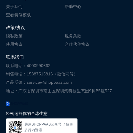
关于我们
帮助中心
查看装修模板
政策/协议
隐私政策
服务条款
使用协议
合作伙伴协议
联系我们
联系电话：4000990662
销售电话：15387515816（微信同号）
产品反馈：service@shoppaas.com
地址：广东省深圳市南山区深圳湾科技
生态园9栋B5座527
轻松运营你的全球生意
关注SHOPPAAS公众号 了解更
多行内资讯